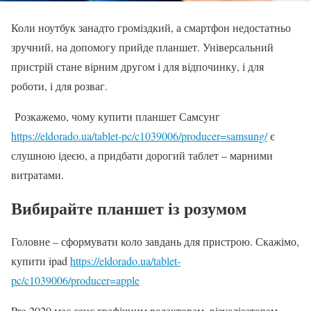
Коли ноутбук занадто громіздкий, а смартфон недостатньо
зручний, на допомогу прийде планшет. Універсальний
пристрій стане вірним другом і для відпочинку, і для
роботи, і для розваг.
Розкажемо, чому купити планшет Самсунг
https://eldorado.ua/tablet-pc/c1039006/producer=samsung/
є
слушною ідеєю, а придбати дорогий таблет – марними
витратами.
Вибирайте планшет із розумом
Головне – сформувати коло завдань для пристрою. Скажімо,
купити ipad
https://eldorado.ua/tablet-
pc/c1039006/producer=apple
Pro 2020 має сенс графічним редакторам, візуалізаторам,