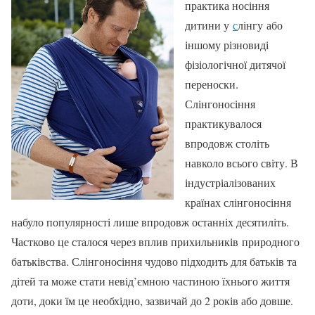
практика носіння
дитини у
с
лінгу або
іншому різновиді
фізіологічної дитячої
переноски.
Слінгоносіння
практикувалося
впродовж століть
навколо всього світу. В
індустріалізованих
країнах слінгоносіння
набуло популярності лише впродовж останніх десятиліть.
Частково це сталося через вплив прихильників природного
батьківства. Слінгоносіння чудово підходить для батьків та
дітей та може стати невід’ємною частиною їхнього життя
доти, доки їм це необхідно, зазвичай до 2 років або довше.