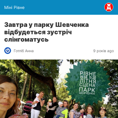
Міні Рівне
Завтра у парку Шевченка
відбудеться зустріч
слінгоматусь
Готліб Анна
9 років ago