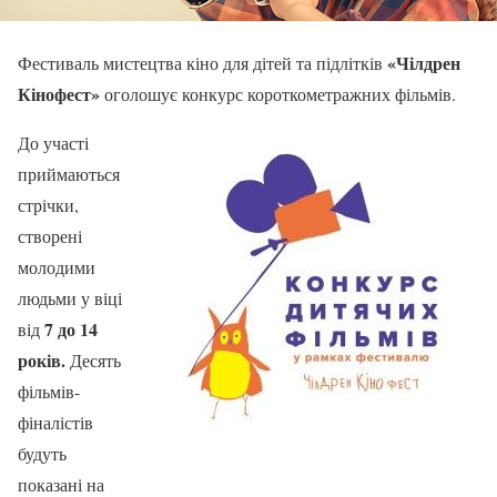
«Чілдрен
Фестиваль мистецтва кіно для дітей та підлітків
Кінофест»
оголошує конкурс короткометражних фільмів.
До участі
приймаються
стрічки,
створені
молодими
людьми у віці
7 до 14
від
років.
Десять
фільмів-
фіналістів
будуть
показані на