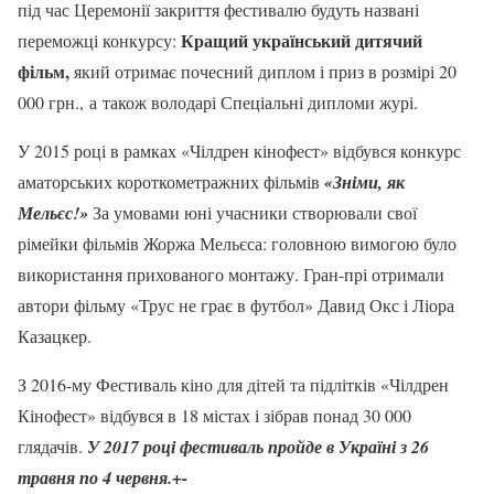
під час Церемонії закриття фестивалю будуть названі
Кращий український дитячий
переможці конкурсу:
фільм,
який отримає почесний диплом і приз в розмірі 20
000 грн., а також володарі Спеціальні дипломи журі.
У 2015 році в рамках «Чілдрен кінофест» відбувся конкурс
аматорських короткометражних фільмів
«Зніми, як
Мельєс!»
За умовами юні учасники створювали свої
рімейки фільмів Жоржа Мельєса: головною вимогою було
використання прихованого монтажу. Гран-прі отримали
автори фільму «Трус не грає в футбол» Давид Окс і Ліора
Казацкер.
З 2016-му Фестиваль кіно для дітей та підлітків «Чілдрен
Кінофест» відбувся в 18 містах і зібрав понад 30 000
глядачів.
У 2017 році фестиваль пройде в Україні з 26
травня по 4 червня.+-