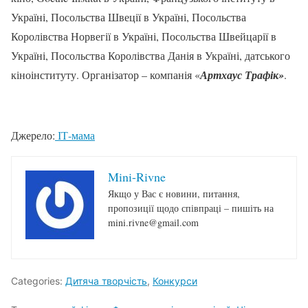
Україні, Посольства Швеції в Україні, Посольства
Королівства Норвегії в Україні, Посольства Швейцарії в
Україні, Посольства Королівства Данія в Україні, датського
кіноінституту. Організатор – компанія «
Артхаус Трафік»
.
Джерело:
ІТ-мама
Mini-Rivne
Якщо у Вас є новини, питання,
пропозиції щодо співпраці – пишіть на
mini.rivne@gmail.com
Categories:
Дитяча творчість
,
Конкурси