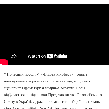
* Почесний посол IV «Чілдрен кінофест» – одна з
найвідоміших українських письменниць, колумніст,
сценарист і драматург
Катерина Бабкіна
. Подія
відбувається за підтримки Представництва Європейського
Союзу в Україні, Державного агентства України з питань
кіно, Goethe-Institut в Україні, Французького інституту в