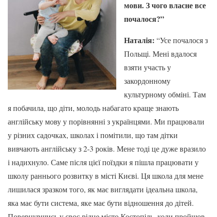
мови. З чого власне все
почалося?”
Наталія:
“Усе почалося з
Польщі. Мені вдалося
взяти участь у
закордонному
культурному обміні. Там
я побачила, що діти, молодь набагато краще знають
англійську мову у порівнянні з українцями. Ми працювали
у різних садочках, школах і помітили, що там дітки
вивчають англійську з 2-3 років. Мене тоді це дуже вразило
і надихнуло. Саме після цієї поїздки я пішла працювати у
школу раннього розвитку в місті Києві. Ця школа для мене
лишилася зразком того, як має виглядати ідеальна школа,
яка має бути система, яке має бути відношення до дітей.
Повернувшись у своє рідне місто Костопіль, коли пройшов