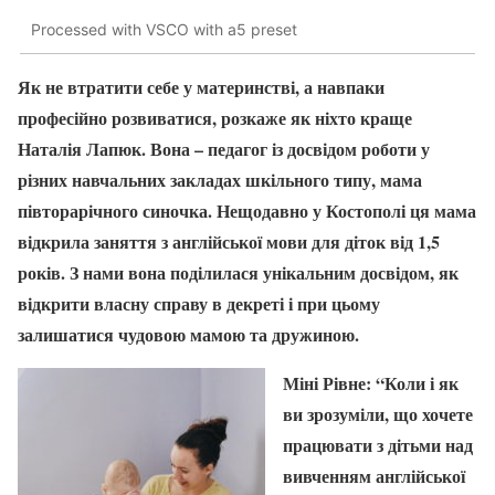
Processed with VSCO with a5 preset
Як не втратити себе у материнстві, а навпаки
професійно розвиватися, розкаже як ніхто краще
Наталія Лапюк. Вона – педагог із досвідом роботи у
різних навчальних закладах шкільного типу, мама
півторарічного синочка. Нещодавно у Костополі ця мама
відкрила заняття з англійської мови для діток від 1,5
років. З нами вона поділилася унікальним досвідом, як
відкрити власну справу в декреті і при цьому
залишатися чудовою мамою та дружиною.
Міні Рівне: “Коли і як
ви зрозуміли, що хочете
працювати з дітьми над
вивченням англійської