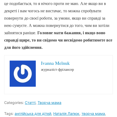
це подобається, то я нічого проти не маю. Але якщо ви в
декреті і вам чогось не вистачає, то можна спробувати
повернути до своєї роботи, за умови, якщо ви справді за
нею сумуєте. А можна повернутися до того, чим ви хотіли
Головне мати бажання, і якщо воно
зайнятися раніше.
справді щире, то ви свідомо чи несвідомо робитимете все
для його здійснення.
Ivanna Melnuk
журналіст-фрілансер
Categories:
Статті
,
Творча мама
Tags:
англійська для дітей
,
Наталія Лапюк
,
творча мама
,