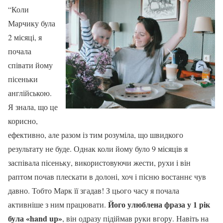
“Коли
Марчику була
2 місяці, я
почала
співати йому
пісеньки
англійською.
Я знала, що це
корисно,
ефективно, але разом із тим розуміла, що швидкого
результату не буде. Однак коли йому було 9 місяців я
заспівала пісеньку, використовуючи жести, рухи і він
раптом почав плескати в долоні, хоч і пісню востаннє чув
давно. Тобто Марк її згадав! З цього часу я почала
Його улюблена фраза у 1 рік
активніше з ним працювати.
була «hand up»
, він одразу підіймав руки вгору. Навіть на