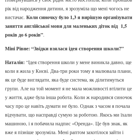
рік від народження дитини, я зрозуміла що мені чогось не
Коли синочку було 1,3 я вирішую організувати
вистачає.
заняття англійської мови для маленьких діток від 1,5
років до 6 років”
.
Міні Рівне: “Звідки взялася ідея створення школи?”
Наталія:
“Ідея створення школи у мене виникла давно, ще
коли я жила у Києві. Два-три роки тому я малювала плани,
як це буде виглядати, яка буде система, як ділитимуться
групи. Але на той момент я не мала можливості втілити це
у життя, адже була інша робота. Коли ж народився синочок
часу про це навіть думати не було. Однак з часом я почала
відчувати, що насправді сумую за роботою. Якось ми їхали
машиною, і я побачила надпис «Оренда». Це був знак, як
вже я пізніше зрозуміла. Мені раптом захотілося зайти і