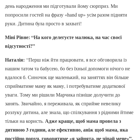
день народження ми підготували йому сюрприз. Ми
попросили гостей на фразу «hand up» усім разом підняти
руки. Дитина була просто в захваті!
Міні Рівне: “На кого делегуєте малюка, на час своєї
відсутності?”
Наталія:
“Перш ніж йти працювати, я все обговорила із
нашим татом та бабусею, бо без їхньої допомоги нічого не
вдалося б. Синочок ще маленький, на заняттях він більше
сприйматиме маму як маму, і потребуватиме додаткової
уваги. Тому ми рішили Марчика пізніше долучити до
занять. Звичайно, я переживала, як сприйме невелику
розлуку дитина, але знала, що спілкування з рідними йтиме
Адже краще, щоб мама провела з
тільки на користь.
дитиною 3 години, але ефективно, аніж щоб мама, яка
постійно поруч, говоритиме «я зайнята, не чіпай мене»”.